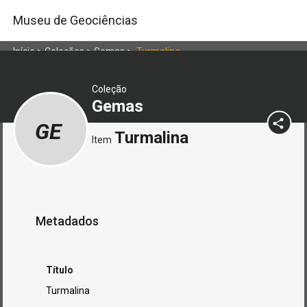
Museu de Geociências
Início
>
Coleções
>
Gemas
>
Turmalina
Coleção
Gemas
GE
Turmalina
Item
Metadados
Título
Turmalina