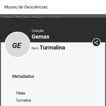
Museu de Geociências
Início
>
Coleções
>
Gemas
>
Turmalina
Coleção
Gemas
GE
Turmalina
Item
Metadados
Título
Turmalina