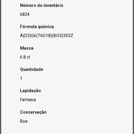
Número do inventário
6824
Fórmula química
A(D3)G6(T6O18)(BO3)3X3Z
Massa
6.8 ct
Quantidade
1
Lapidação
fantasia
Conservação
Boa