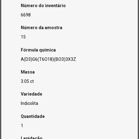
Número do inventário
6698
Número da amostra
15
Fórmula química
A(D3)G6(T6O18)(BO3)3X3Z
Massa
3.05 ct
Variedade
Indicolita
Quantidade
1
Lapidação