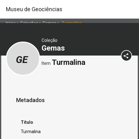
Museu de Geociências
Início
>
Coleções
>
Gemas
>
Turmalina
Coleção
Gemas
GE
Turmalina
Item
Metadados
Título
Turmalina