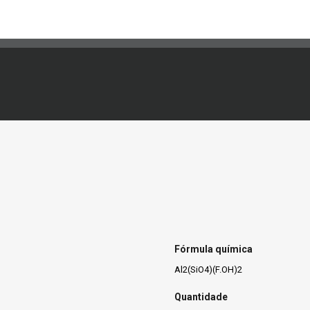
Fórmula química
Al2(SiO4)(F.OH)2
Quantidade