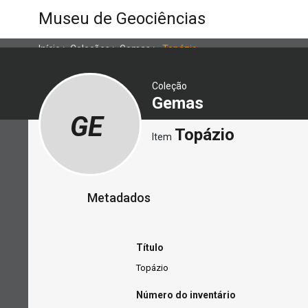
Museu de Geociências
Início
>
Coleções
>
Gemas
>
Topázio
Coleção
Gemas
GE
Topázio
Item
Metadados
Título
Topázio
Número do inventário