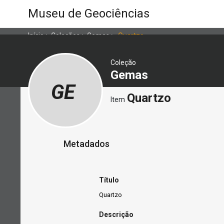
Museu de Geociências
Início
>
Coleções
>
Gemas
>
Quartzo
Coleção
Gemas
GE
Quartzo
Item
Metadados
Título
Quartzo
Descrição