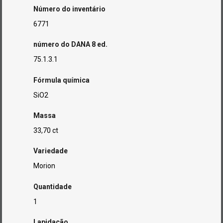
Número do inventário
6771
número do DANA 8 ed.
75.1.3.1
Fórmula química
SiO2
Massa
33,70 ct
Variedade
Morion
Quantidade
1
Lapidação