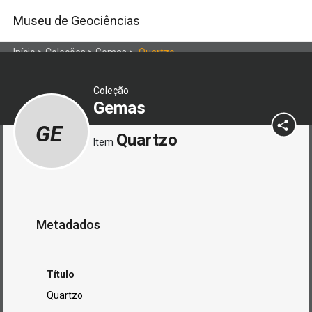
Museu de Geociências
Início
>
Coleções
>
Gemas
>
Quartzo
Coleção
Gemas
GE
Quartzo
Item
Metadados
Título
Quartzo