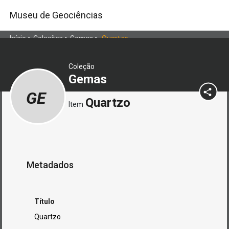
Museu de Geociências
Início
>
Coleções
>
Gemas
>
Quartzo
Coleção
Gemas
GE
Quartzo
Item
Metadados
Título
Quartzo