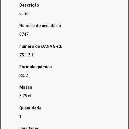
Descrição
verde
Número do inventário
6747
número do DANA 8 ed.
75.1.3.1
Fórmula química
SiO2
Massa
5,75 ct
Quantidade
1
Lapidação