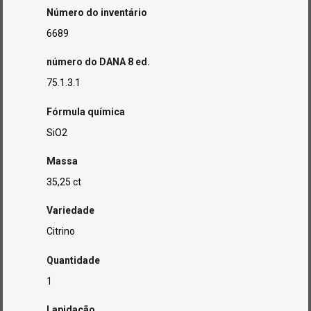
Número do inventário
6689
número do DANA 8 ed.
75.1.3.1
Fórmula química
SiO2
Massa
35,25 ct
Variedade
Citrino
Quantidade
1
Lapidação