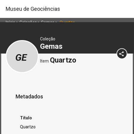
Museu de Geociências
Início
>
Coleções
>
Gemas
>
Quartzo
Coleção
Gemas
GE
Quartzo
Item
Metadados
Título
Quartzo