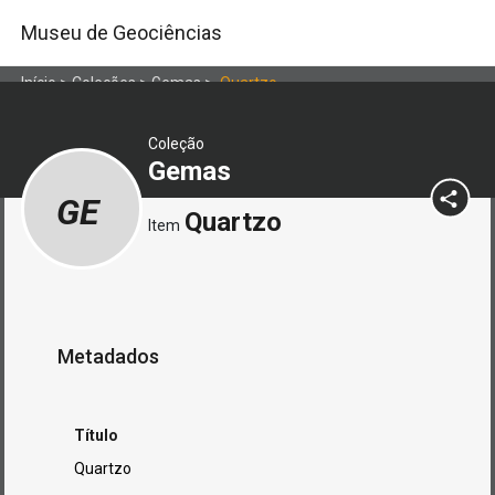
Museu de Geociências
Início
>
Coleções
>
Gemas
>
Quartzo
Coleção
Gemas
GE
Quartzo
Item
Metadados
Título
Quartzo