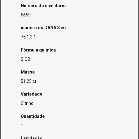
Número do inventário
6659
número do DANA 8 ed.
75.1.3.1
Fórmula química
SiO2
Massa
51,25 ct
Variedade
Citrino
Quantidade
1
Lapidação