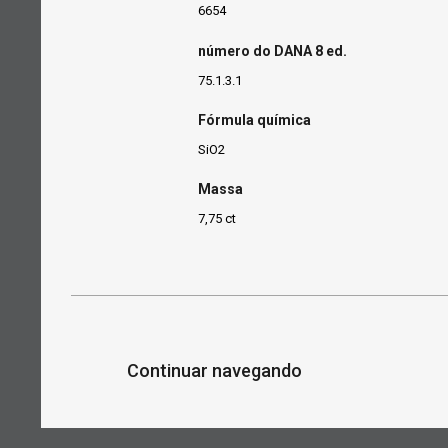
6654
número do DANA 8 ed.
75.1.3.1
Fórmula química
SiO2
Massa
7,75 ct
Continuar navegando