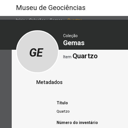
Museu de Geociências
Início
>
Coleções
>
Gemas
>
Quartzo
Coleção
Gemas
GE
Quartzo
Item
Metadados
Título
Quartzo
Número do inventário