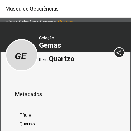
Museu de Geociências
Início
>
Coleções
>
Gemas
>
Quartzo
Coleção
Gemas
GE
Quartzo
Item
Metadados
Título
Quartzo