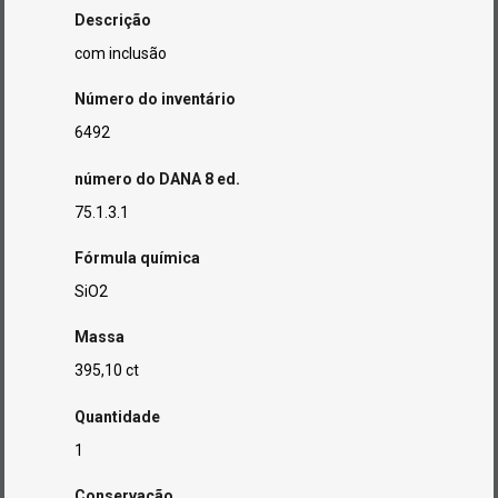
Descrição
com inclusão
Número do inventário
6492
número do DANA 8 ed.
75.1.3.1
Fórmula química
SiO2
Massa
395,10 ct
Quantidade
1
Conservação