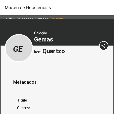
Museu de Geociências
Início
>
Coleções
>
Gemas
>
Quartzo
Coleção
Gemas
GE
Quartzo
Item
Metadados
Título
Quartzo