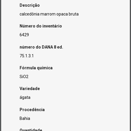
Descrição
calcedônia marrom opaca bruta
Número do inventário
6429
número do DANA 8 ed.
75.1.3.1
Fórmula química
SiO2
Variedade
ágata
Procedência
Bahia
Quantidade