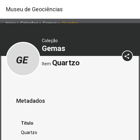
Museu de Geociências
Início
>
Coleções
>
Gemas
>
Quartzo
Coleção
Gemas
GE
Quartzo
Item
Metadados
Título
Quartzo