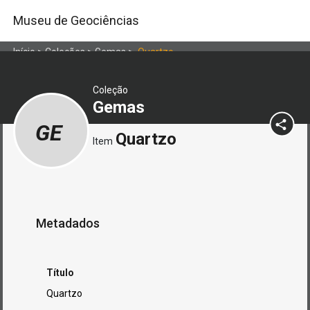
Museu de Geociências
Início
>
Coleções
>
Gemas
>
Quartzo
Coleção
Gemas
GE
Quartzo
Item
Metadados
Título
Quartzo