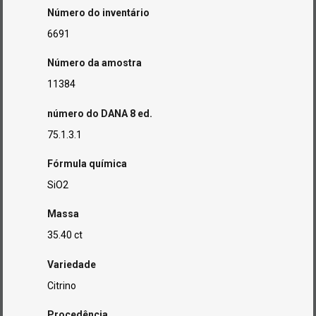
Número do inventário
6691
Número da amostra
11384
número do DANA 8 ed.
75.1.3.1
Fórmula química
SiO2
Massa
35.40 ct
Variedade
Citrino
Procedência