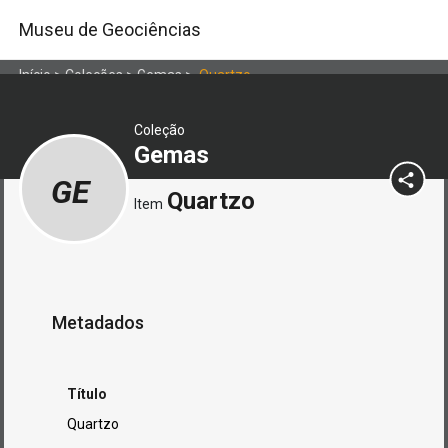
Museu de Geociências
Início
>
Coleções
>
Gemas
>
Quartzo
Coleção
Gemas
GE
Quartzo
Item
Metadados
Título
Quartzo