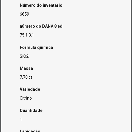
Número do inventário
6659
número do DANA 8 ed.
75.1.3.1
Fórmula química
SiO2
Massa
7.70 ct
Variedade
Citrino
Quantidade
1
Lapidação