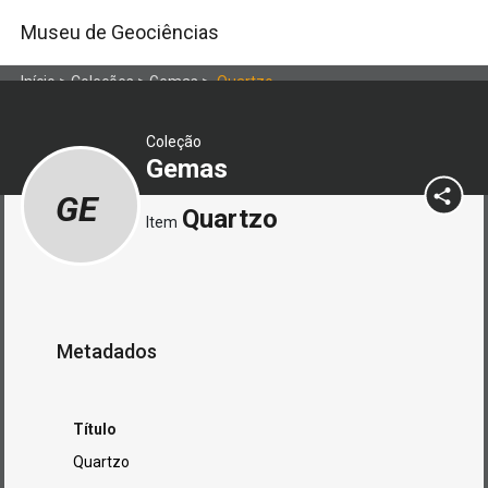
Museu de Geociências
Início
>
Coleções
>
Gemas
>
Quartzo
Coleção
Gemas
GE
Quartzo
Item
Metadados
Título
Quartzo