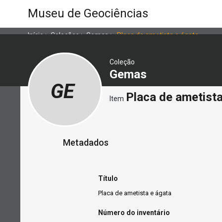
Museu de Geociências
Início
>
Coleções
>
Gemas
>
Placa de ametista e ágata
Coleção
Gemas
GE
Placa de ametista
Item
Metadados
Título
Placa de ametista e ágata
Número do inventário