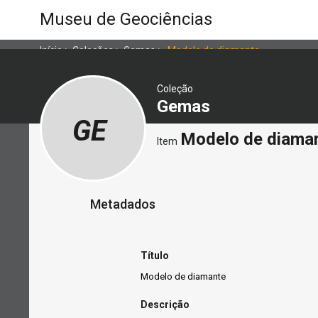
Museu de Geociências
Início
>
Coleções
>
Gemas
>
Modelo de diamante
Coleção
Gemas
GE
Modelo de diama
Item
Metadados
Título
Modelo de diamante
Descrição