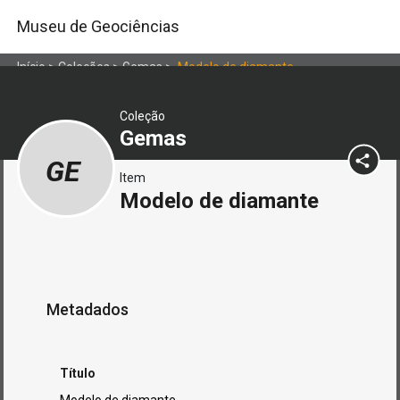
Museu de Geociências
Início
>
Coleções
>
Gemas
>
Modelo de diamante
Coleção
Gemas
GE
Item
Modelo de diamante
Metadados
Título