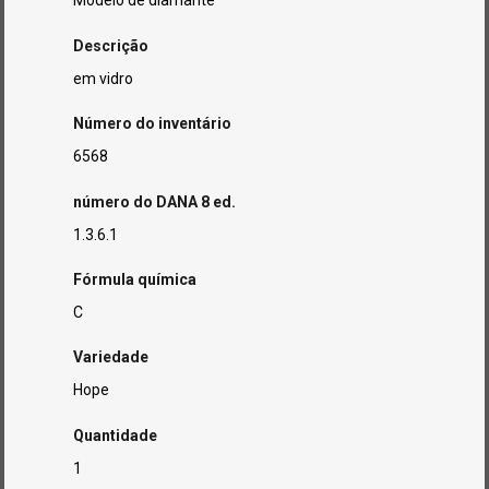
Modelo de diamante
Descrição
em vidro
Número do inventário
6568
número do DANA 8 ed.
1.3.6.1
Fórmula química
C
Variedade
Hope
Quantidade
1