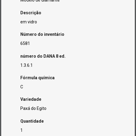
Modelo de diamante
Descrição
em vidro
Número do inventário
6581
número do DANA 8 ed.
1.3.6.1
Fórmula química
C
Variedade
Paxá do Egito
Quantidade
1