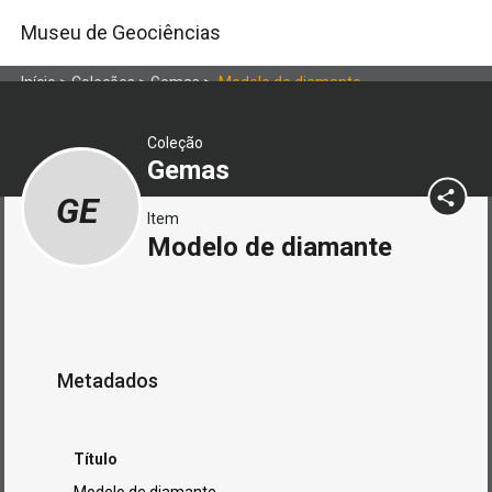
Museu de Geociências
Início
>
Coleções
>
Gemas
>
Modelo de diamante
Coleção
Gemas
GE
Item
Modelo de diamante
Metadados
Título