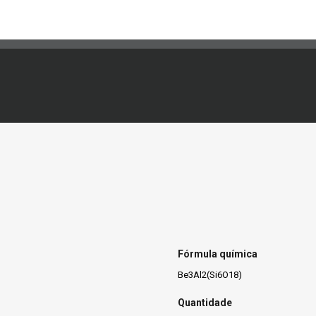
Fórmula química
Be3Al2(Si6O18)
Quantidade