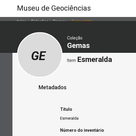
Museu de Geociências
Início
>
Coleções
>
Gemas
>
Esmeralda
Coleção
Gemas
GE
Esmeralda
Item
Metadados
Título
Esmeralda
Número do inventário