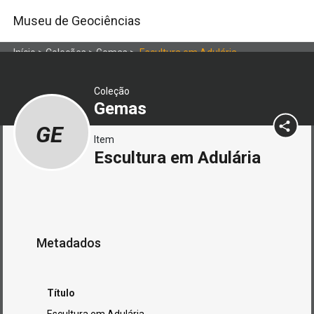
Museu de Geociências
Início
>
Coleções
>
Gemas
>
Escultura em Adulária
Coleção
Gemas
GE
Item
Escultura em Adulária
Metadados
Título