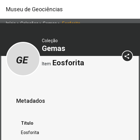
Museu de Geociências
Início
>
Coleções
>
Gemas
>
Eosforita
Coleção
Gemas
GE
Eosforita
Item
Metadados
Título
Eosforita