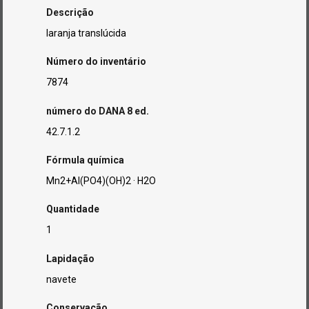
Descrição
laranja translúcida
Número do inventário
7874
número do DANA 8 ed.
42.7.1.2
Fórmula química
Mn2+Al(PO4)(OH)2 · H2O
Quantidade
1
Lapidação
navete
Conservação