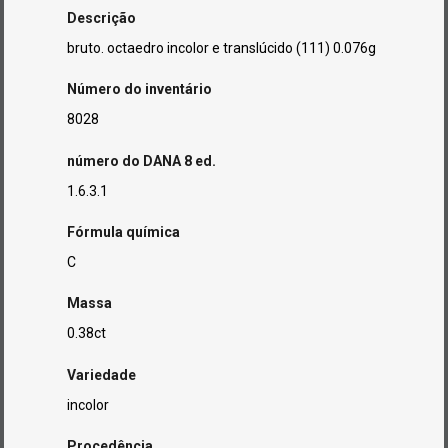
Descrição
bruto. octaedro incolor e translúcido (111) 0.076g
Número do inventário
8028
número do DANA 8 ed.
1.6.3.1
Fórmula química
C
Massa
0.38ct
Variedade
incolor
Procedência