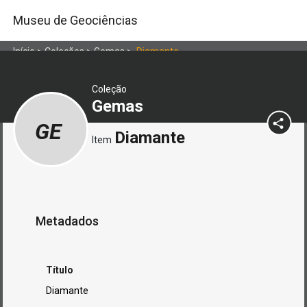
Museu de Geociências
Início
>
Coleções
>
Gemas
>
Diamante
Coleção
Gemas
GE
Diamante
Item
Metadados
Título
Diamante