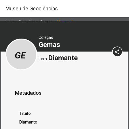
Museu de Geociências
Início
>
Coleções
>
Gemas
>
Diamante
Coleção
Gemas
GE
Diamante
Item
Metadados
Título
Diamante