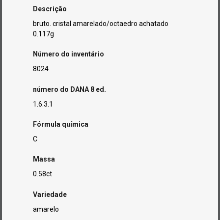
Descrição
bruto. cristal amarelado/octaedro achatado
0.117g
Número do inventário
8024
número do DANA 8 ed.
1.6.3.1
Fórmula química
C
Massa
0.58ct
Variedade
amarelo