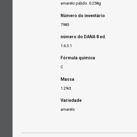
amarelo pálido. 0.258g
Número do inventário
7985
número do DANA 8 ed.
1.6.3.1
Fórmula química
C
Massa
1.29ct
Variedade
amarelo