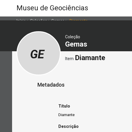
Museu de Geociências
Início
>
Coleções
>
Gemas
>
Diamante
Coleção
Gemas
GE
Diamante
Item
Metadados
Título
Diamante
Descrição