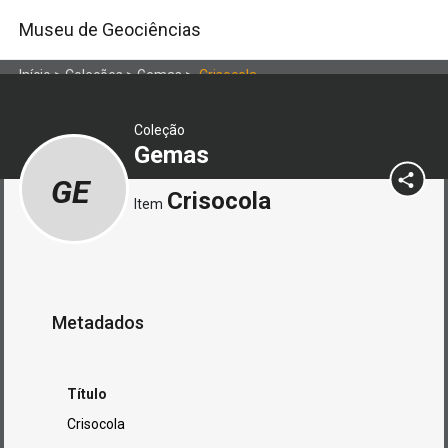
Museu de Geociências
Início
>
Coleções
>
Gemas
>
Crisocola
Coleção
Gemas
GE
Crisocola
Item
Metadados
Título
Crisocola