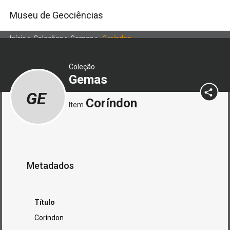
Museu de Geociências
Início
>
Coleções
>
Gemas
>
Coríndon
Coleção
Gemas
GE
Coríndon
Item
Metadados
Título
Coríndon