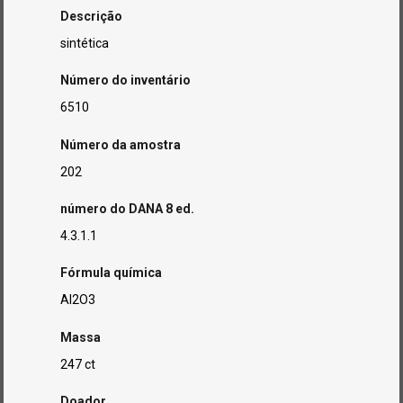
Descrição
sintética
Número do inventário
6510
Número da amostra
202
número do DANA 8 ed.
4.3.1.1
Fórmula química
Al2O3
Massa
247 ct
Doador