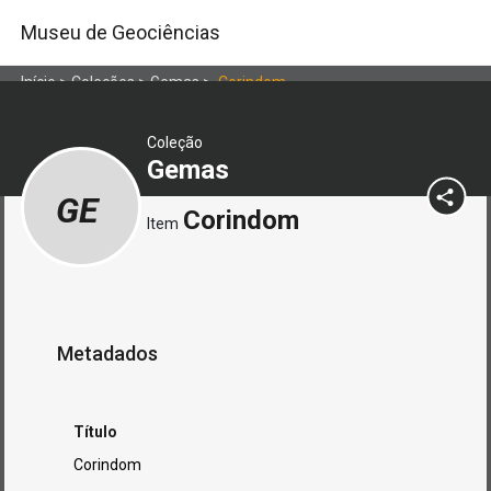
Museu de Geociências
Início
>
Coleções
>
Gemas
>
Corindom
Coleção
Gemas
GE
Corindom
Item
Metadados
Título
Corindom