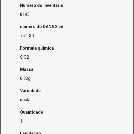
Número do inventário
8195
número do DANA 8 ed.
75.1.3.1
Fórmula química
SiO2
Massa
6.32g
Variedade
opala
Quantidade
1
Lapidação