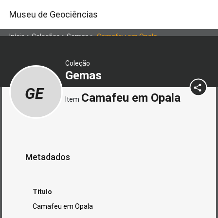
Museu de Geociências
Início
>
Coleções
>
Gemas
>
Camafeu em Opala
Coleção
Gemas
GE
Camafeu em Opala
Item
Metadados
Título
Camafeu em Opala