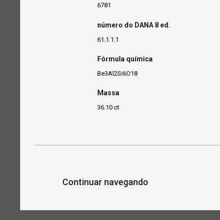
6781
número do DANA 8 ed.
61.1.1.1
Fórmula química
Be3Al2Si6O18
Massa
36.10 ct
Continuar navegando