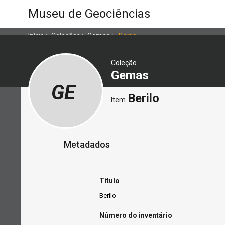
Museu de Geociências
Início
>
Coleções
>
Gemas
>
Berilo
Coleção
Gemas
GE
Berilo
Item
Metadados
Título
Berilo
Número do inventário