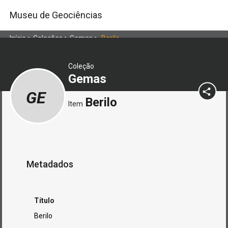
Museu de Geociências
Início
>
Coleções
>
Gemas
>
Berilo
Coleção
Gemas
GE
Berilo
Item
Metadados
Título
Berilo