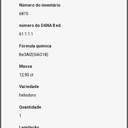
Número do inventário
6815
número do DANA 8 ed.
61.1.1.1
Fórmula química
Be3Al2(Si6O18)
Massa
12,90 ct
Variedade
heliodoro
Quantidade
1
Lapidação