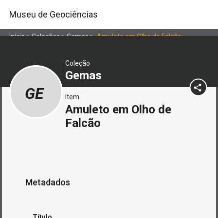
Museu de Geociências
Início
>
Coleções
>
Gemas
>
Amuleto em Olho de Falcão
Coleção
Gemas
GE
Item
Amuleto em Olho de
Falcão
Metadados
Título