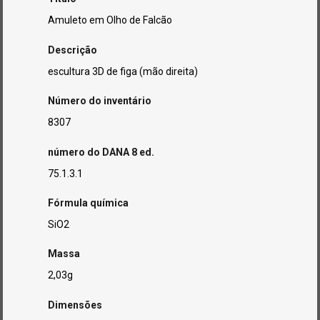
Amuleto em Olho de Falcão
Descrição
escultura 3D de figa (mão direita)
Número do inventário
8307
número do DANA 8 ed.
75.1.3.1
Fórmula química
SiO2
Massa
2,03g
Dimensões