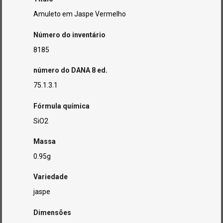
Amuleto em Jaspe Vermelho
Número do inventário
8185
número do DANA 8 ed.
75.1.3.1
Fórmula química
SiO2
Massa
0.95g
Variedade
jaspe
Dimensões