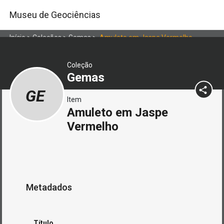
Museu de Geociências
Início
>
Coleções
>
Gemas
>
Amuleto em Jaspe Vermelho
Coleção
Gemas
GE
Item
Amuleto em Jaspe
Vermelho
Metadados
Título