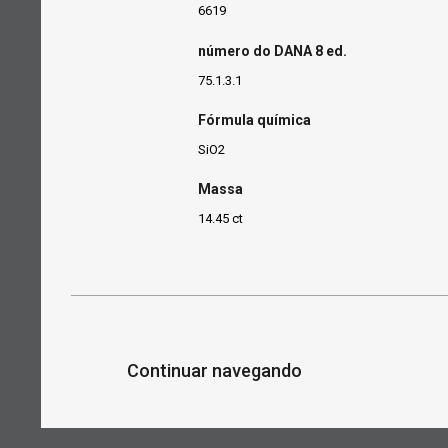
6619
número do DANA 8 ed.
75.1.3.1
Fórmula química
SiO2
Massa
14.45 ct
Continuar navegando