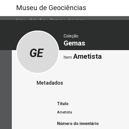
Museu de Geociências
Início
>
Coleções
>
Gemas
>
Ametista
Coleção
Gemas
GE
Ametista
Item
Metadados
Título
Ametista
Número do inventário