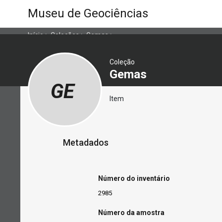
Museu de Geociências
Início
>
Coleções
>
Gemas
>
Coleção
Gemas
GE
Item
Metadados
Número do inventário
2985
Número da amostra