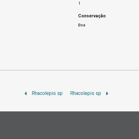
1
Conservação
Boa
Rhacolepis sp
Rhacolepis sp