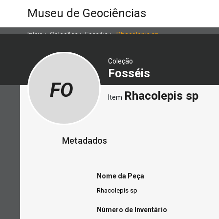
Museu de Geociências
Início
>
Coleções
>
Fosséis
>
Rhacolepis sp
Coleção
Fosséis
FO
Rhacolepis sp
Item
Metadados
Nome da Peça
Rhacolepis sp
Número de Inventário