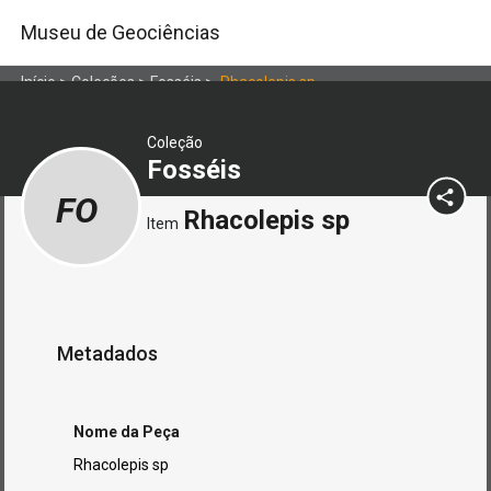
Museu de Geociências
Início
>
Coleções
>
Fosséis
>
Rhacolepis sp
Coleção
Fosséis
FO
Rhacolepis sp
Item
Metadados
Nome da Peça
Rhacolepis sp