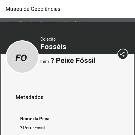
Museu de Geociências
Início
>
Coleções
>
Fosséis
>
? Peixe Fóssil
Coleção
Fosséis
FO
? Peixe Fóssil
Item
Metadados
Nome da Peça
? Peixe Fóssil