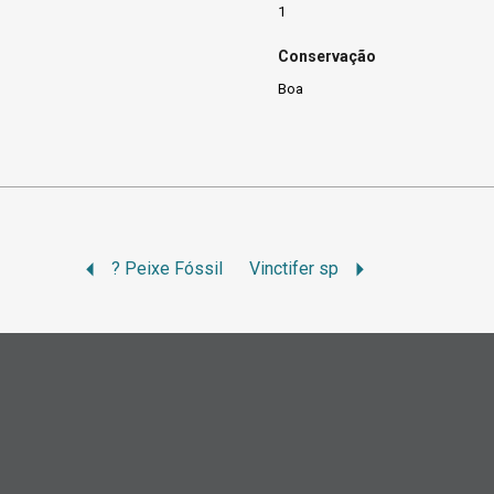
1
Conservação
Boa
? Peixe Fóssil
Vinctifer sp