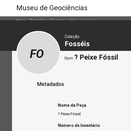
Museu de Geociências
Início
>
Coleções
>
Fosséis
>
? Peixe Fóssil
Coleção
Fosséis
FO
? Peixe Fóssil
Item
Metadados
Nome da Peça
? Peixe Fóssil
Número de Inventário