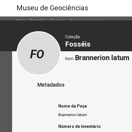
Museu de Geociências
Início
>
Coleções
>
Fosséis
>
Brannerion latum
Coleção
Fosséis
FO
Brannerion latum
Item
Metadados
Nome da Peça
Brannerion latum
Número de Inventário