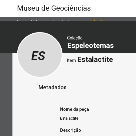
Museu de Geociências
Início
>
Coleções
>
Espeleotemas
>
Estalactite
Coleção
Espeleotemas
ES
Estalactite
Item
Metadados
Nome da peça
Estalactite
Descrição