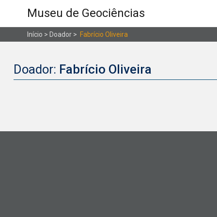
Museu de Geociências
Início
> Doador >
Fabrício Oliveira
Doador:
Fabrício Oliveira