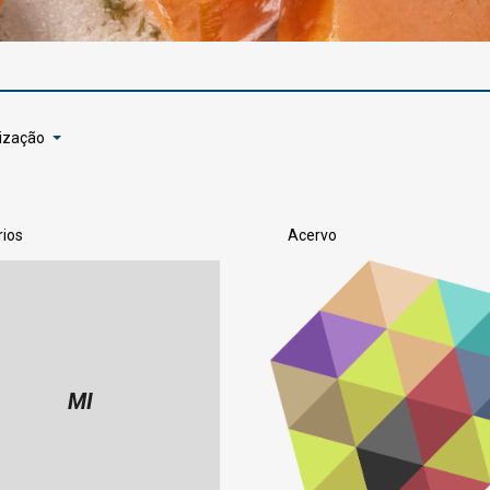
lização
rios
Acervo
MI