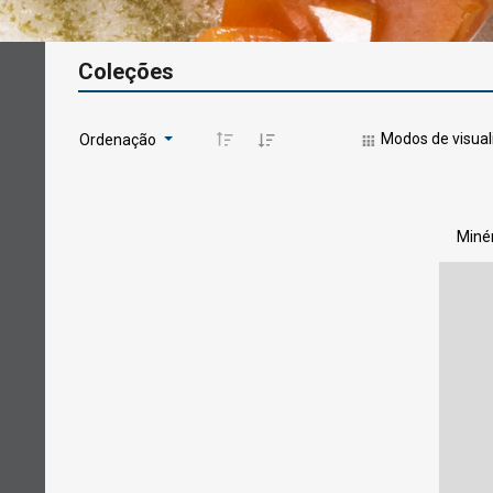
Coleções
Modos de visua
Ordenação
Miné