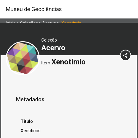
Museu de Geociências
Início
>
Coleções
>
Acervo
>
Xenotímio
Coleção
Acervo
Xenotímio
Item
Metadados
Título
Xenotímio