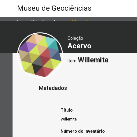
Museu de Geociências
Início
>
Coleções
>
Acervo
>
Willemita
Coleção
Acervo
Willemita
Item
Metadados
Título
Willemita
Número do Inventário