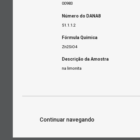
00983
Número do DANA8
51.1.1.2
Fórmula Química
Zn2SiO4
Descrição da Amostra
na limonita
Continuar navegando