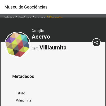
Museu de Geociências
Início
>
Coleções
>
Acervo
>
Villiaumita
Coleção
Acervo
Villiaumita
Item
Metadados
Título
Villiaumita