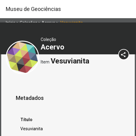
Museu de Geociências
Início
>
Coleções
>
Acervo
>
Vesuvianita
Coleção
Acervo
Vesuvianita
Item
Metadados
Título
Vesuvianita