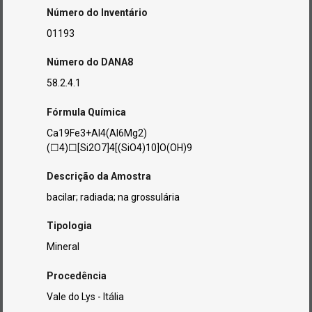
Número do Inventário
01193
Número do DANA8
58.2.4.1
Fórmula Química
Ca19Fe3+Al4(Al6Mg2)
(☐4)☐[Si2O7]4[(SiO4)10]O(OH)9
Descrição da Amostra
bacilar; radiada; na grossulária
Tipologia
Mineral
Procedência
Vale do Lys - Itália