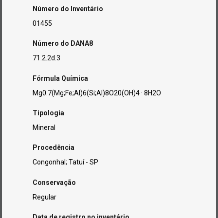
Número do Inventário
01455
Número do DANA8
71.2.2d.3
Fórmula Química
Mg0.7(Mg;Fe;Al)6(Si;Al)8O20(OH)4 · 8H2O
Tipologia
Mineral
Procedência
Congonhal; Tatuí - SP
Conservação
Regular
Data de registro no inventário