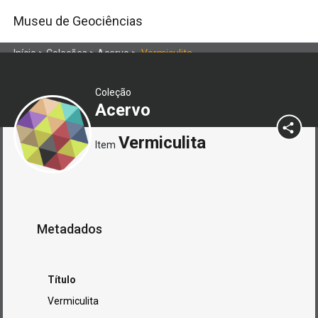
Museu de Geociências
Início
>
Coleções
>
Acervo
>
Vermiculita
Coleção
Acervo
Vermiculita
Item
Metadados
Título
Vermiculita