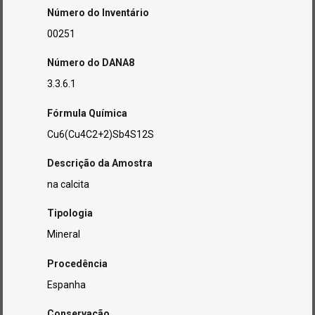
Número do Inventário
00251
Número do DANA8
3.3.6.1
Fórmula Química
Cu6(Cu4C2+2)Sb4S12S
Descrição da Amostra
na calcita
Tipologia
Mineral
Procedência
Espanha
Conservação