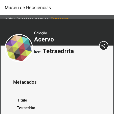
Museu de Geociências
Início
>
Coleções
>
Acervo
>
Tetraedrita
Coleção
Acervo
Tetraedrita
Item
Metadados
Título
Tetraedrita